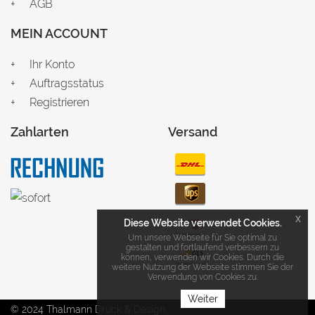
AGB
MEIN ACCOUNT
Ihr Konto
Auftragsstatus
Registrieren
Zahlarten
Versand
x
Diese Website verwendet Cookies.
Um unsere Webseite für Sie optimal zu
gestalten und fortlaufend verbessern zu
können, verwenden wir Cookies. Durch die
weitere Nutzung der Webseite stimmen Sie der
Verwendung von Cookies zu.
Weiter
© 2024 Thalmann Druck & Design