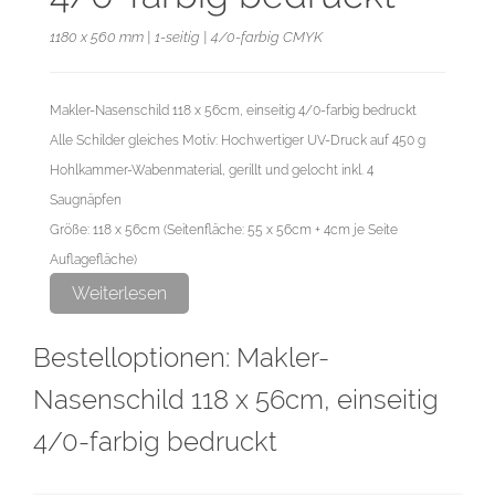
1180 x 560 mm | 1-seitig | 4/0-farbig CMYK
Makler-Nasenschild 118 x 56cm, einseitig 4/0-farbig bedruckt
Alle Schilder gleiches Motiv: Hochwertiger UV-Druck auf 450 g
Hohlkammer-Wabenmaterial, gerillt und gelocht inkl. 4
Saugnäpfen
Größe: 118 x 56cm (Seitenfläche: 55 x 56cm + 4cm je Seite
Auflagefläche)
Druckdatenvorgaben: siehe Datenblatt / Dateivorlage
Weiterlesen
Bestelloptionen: Makler-
Weitere Infos:
- Einfache Montage (ohne Werkzeug)
Nasenschild 118 x 56cm, einseitig
- Stegverstärkung im Materialkern, biegestabil
4/0-farbig bedruckt
- Wind- und wetterfest, lichtecht
- Rückstandsfrei entfernbar zur Wiederverwendung